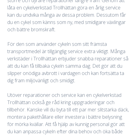
större och dyrare reparationer längre fram. Genom att
låta en cykelverkstad Trollhättan göra en årlig service
kan du undvika många av dessa problem. Dessutom får
du en cykel som känns som ny, med smidigare växlingar
och bättre bromskraft.
För den som använder cykeln som sitt främsta
transportmedel är tillgänglig service extra viktigt. Många
verkstäder i Trollhättan erbjuder snabba reparationer så
att du kan få tillbaka cykeln samma dag. Det gör att du
slipper onödiga avbrott i vardagen och kan fortsätta ta
dig fram miljövänligt och smidigt.
Utöver reparationer och service kan en cykelverkstad
Trollhättan också ge råd kring uppgraderingar och
tillbehör. Kanske vill du byta till ett par mer slitstarka däck,
montera pakethållare eller investera i bättre belysning
för mörka kvällar. Att få hjälp av kunnig personal gör att
du kan anpassa cykeln efter dina behov och öka både