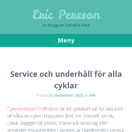
Eric Persson
En blogg om fotboll & fritid
Meny
Gå
till
innehåll
Service och underhåll för alla
cyklar
Postat
15 september, 2025
av
link
Cykelverkstad Trollhättan
är ett självklart val för alla som
vill hålla sin cykel i toppskick året om. Oavsett om du
cyklar dagligen till jobbet, tränar på landsväg eller
använder mountainbike i skogen, är regelbunden service